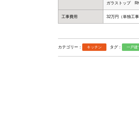
ガラストップ RH
工事費用
32万円（単独工
カテゴリー：
タグ：
キッチン
一戸建