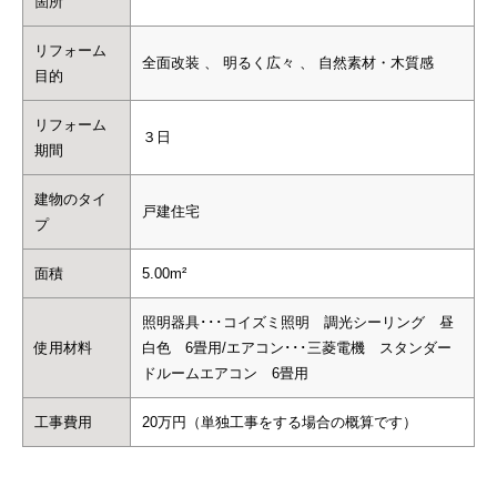
箇所
リフォーム
全面改装 、 明るく広々 、 自然素材・木質感
目的
リフォーム
３日
期間
建物のタイ
戸建住宅
プ
面積
5.00m²
照明器具･･･コイズミ照明 調光シーリング 昼
使用材料
白色 6畳用/エアコン･･･三菱電機 スタンダー
ドルームエアコン 6畳用
工事費用
20万円（単独工事をする場合の概算です）