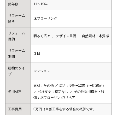
築年数
11〜15年
リフォーム
床フローリング
箇所
リフォーム
明るく広々 、 デザイン重視 、 自然素材・木質感
目的
リフォーム
３日
期間
建物のタイ
マンション
プ
素材：その他 ／ 広さ：9畳〜12畳（〜約20㎡）
使用材料
／ 和洋変更：指定なし ／ その他採用機器・設
備：床フローリング/リペア
工事費用
6万円（単独工事をする場合の概算です）